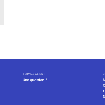
SERVICE CLIENT
L
Une question ?
M
C
C
D