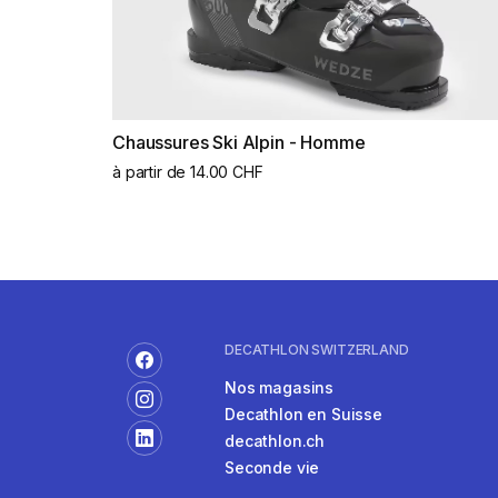
Chaussures Ski Alpin - Homme
à partir de 14.00 CHF
DECATHLON SWITZERLAND
Nos magasins
Decathlon en Suisse
decathlon.ch
Seconde vie