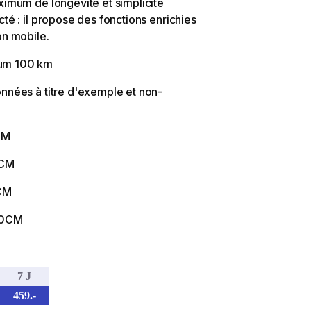
ximum de longévité et simplicité
té : il propose des fonctions enrichies
on mobile.
um 100 km
nnées à titre d'exemple et non-
CM
4CM
4CM
00CM
7 J
459.-