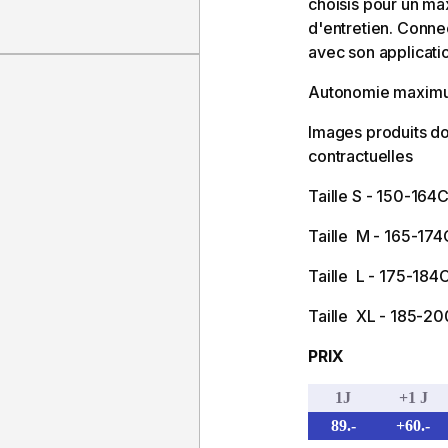
choisis pour un ma
d'entretien. Connec
avec son applicati
Autonomie maxim
Images produits do
contractuelles
Taille S - 150-164
Taille M - 165-17
Taille L - 175-18
Taille XL - 185-2
PRIX
1J
+1 J
89.-
+60.-